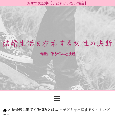
おすすめ記事【
子どもがいない場合
】
出産に伴う悩みと決断
>
結婚後に出てくる悩みとは…
>
子どもを出産するタイミング