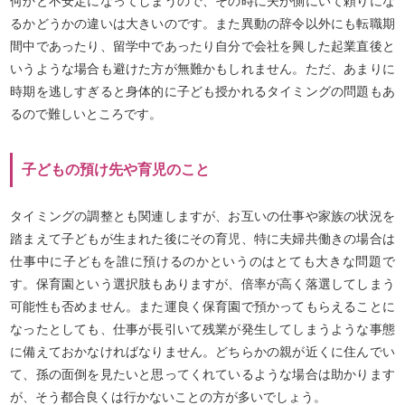
何かと不安定になってしまうので、その時に夫が側にいて頼りにな
るかどうかの違いは大きいのです。また異動の辞令以外にも転職期
間中であったり、留学中であったり自分で会社を興した起業直後と
いうような場合も避けた方が無難かもしれません。ただ、あまりに
時期を逃しすぎると身体的に子ども授かれるタイミングの問題もあ
るので難しいところです。
子どもの預け先や育児のこと
タイミングの調整とも関連しますが、お互いの仕事や家族の状況を
踏まえて子どもが生まれた後にその育児、特に夫婦共働きの場合は
仕事中に子どもを誰に預けるのかというのはとても大きな問題で
す。保育園という選択肢もありますが、倍率が高く落選してしまう
可能性も否めません。また運良く保育園で預かってもらえることに
なったとしても、仕事が長引いて残業が発生してしまうような事態
に備えておかなければなりません。どちらかの親が近くに住んでい
て、孫の面倒を見たいと思ってくれているような場合は助かります
が、そう都合良くは行かないことの方が多いでしょう。