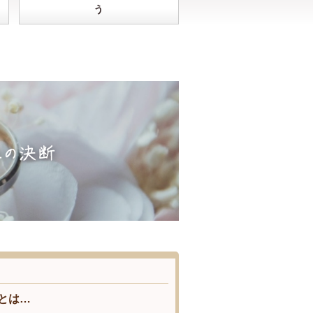
う
とは…